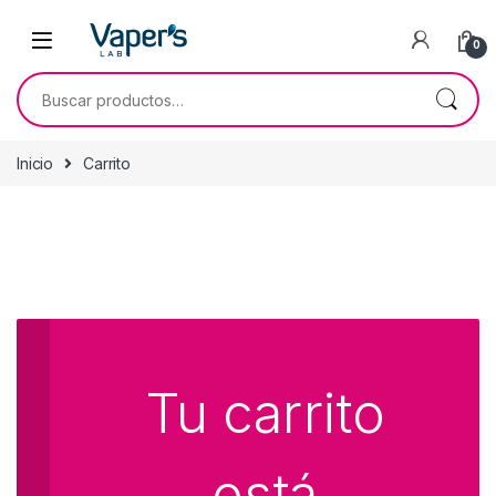
0
Inicio
Carrito
Tu carrito
está