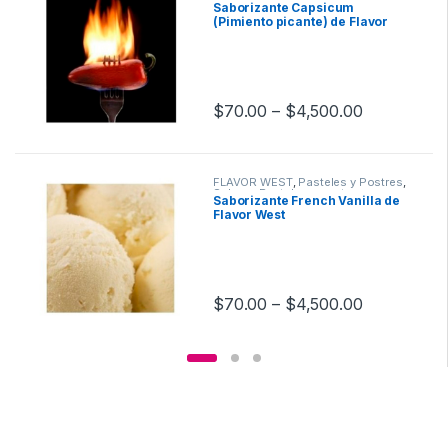
surtidos
,
Saborizantes
Saborizante Capsicum
(Pimiento picante) de Flavor
West
$
70.00
–
$
4,500.00
FLAVOR WEST
,
Pasteles y Postres
,
Sabor a Pasteles y postres
,
Saborizante French Vanilla de
Saborizantes
Flavor West
$
70.00
–
$
4,500.00