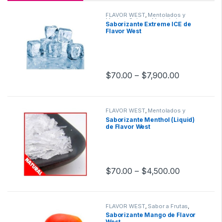
FLAVOR WEST
,
Mentolados y
Mentas
,
Sabor a Mentolados y
Saborizante Extreme ICE de
Mentas
,
Saborizantes
Flavor West
$
70.00
–
$
7,900.00
FLAVOR WEST
,
Mentolados y
Mentas
,
Sabor a Mentolados y
Saborizante Menthol (Liquid)
Mentas
,
Saborizantes
de Flavor West
$
70.00
–
$
4,500.00
FLAVOR WEST
,
Sabor a Frutas
,
Sabores Frutales
,
Saborizantes
Saborizante Mango de Flavor
West