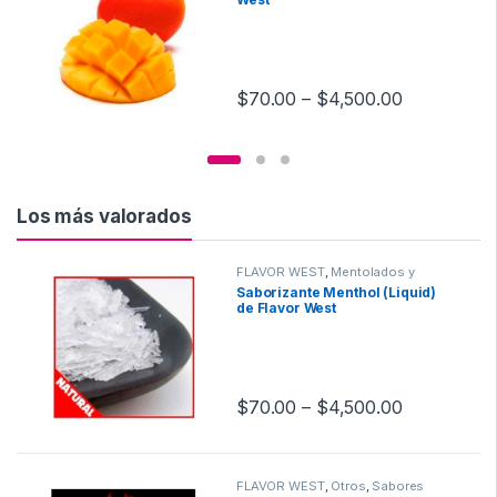
$
70.00
–
$
4,500.00
Los más valorados
FLAVOR WEST
,
Mentolados y
Mentas
,
Sabor a Mentolados y
Saborizante Menthol (Liquid)
Mentas
,
Saborizantes
de Flavor West
$
70.00
–
$
4,500.00
FLAVOR WEST
,
Otros
,
Sabores