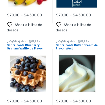
$
70.00
–
$
4,500.00
$
70.00
–
$
4,500.00
Añadir a la lista de
Añadir a la lista de
deseos
deseos
FLAVOR WEST
,
Pasteles y
FLAVOR WEST
,
Pasteles y
Postres
,
Sabor a Pasteles y
Postres
,
Sabor a Pasteles y
Saborizante Blueberry
Saborizante Butter Cream de
postres
,
Saborizantes
postres
,
Saborizantes
Graham Waffle de Flavor
Flavor West
West
$
70.00
–
$
4,500.00
$
70.00
–
$
4,500.00