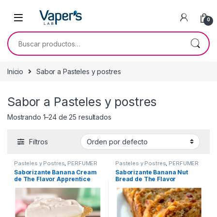
0
Inicio
Sabor a Pasteles y postres
Sabor a Pasteles y postres
Mostrando 1–24 de 25 resultados
Filtros
Pasteles y Postres
,
PERFUMER
Pasteles y Postres
,
PERFUMER
´S APPRENTCIE
,
Sabor a
´S APPRENTCIE
,
Sabor a
Saborizante Banana Cream
Saborizante Banana Nut
Pasteles y postres
,
Pasteles y postres
,
de The Flavor Apprentice
Bread de The Flavor
Saborizantes
Saborizantes
Apprentice