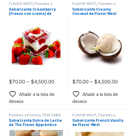
FLAVOR WEST
,
Pasteles y
FLAVOR WEST
,
Pasteles y
Postres
,
Sabor a Frutas
,
Sabor a
Postres
,
Sabor a Pasteles y
Saborizante Creamberry
Saborizante Creamy
Pasteles y postres
,
Sabores
postres
,
Saborizantes
(Fresas con crema) de
Coconut de Flavor West
Frutales
,
Saborizantes
Flavor West
$
70.00
–
$
4,500.00
$
70.00
–
$
4,500.00
Añadir a la lista de
Añadir a la lista de
deseos
deseos
Pasteles y Postres
,
PERFUMER
FLAVOR WEST
,
Pasteles y
´S APPRENTCIE
,
Sabor a
Postres
,
Sabor a Pasteles y
Saborizante Dulce de Leche
Saborizante French Vanilla
Pasteles y postres
,
postres
,
Saborizantes
de The Flavor Apprentice
de Flavor West
Saborizantes