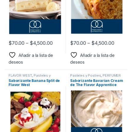
$
70.00
–
$
4,500.00
$
70.00
–
$
4,500.00
Añadir a la lista de
Añadir a la lista de
deseos
deseos
FLAVOR WEST
,
Pasteles y
Pasteles y Postres
,
PERFUMER
Postres
,
Sabor a Pasteles y
´S APPRENTCIE
,
Sabor a
Saborizante Banana Split de
Saborizante Bavarian Cream
postres
,
Saborizantes
Pasteles y postres
,
Flavor West
de The Flavor Apprentice
Saborizantes