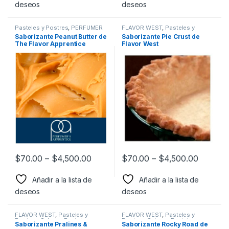
deseos
deseos
Pasteles y Postres
,
PERFUMER
FLAVOR WEST
,
Pasteles y
´S APPRENTCIE
,
Sabor a
Postres
,
Sabor a Pasteles y
Saborizante Peanut Butter de
Saborizante Pie Crust de
Pasteles y postres
,
postres
,
Saborizantes
The Flavor Apprentice
Flavor West
Saborizantes
$
70.00
–
$
4,500.00
$
70.00
–
$
4,500.00
Añadir a la lista de
Añadir a la lista de
deseos
deseos
FLAVOR WEST
,
Pasteles y
FLAVOR WEST
,
Pasteles y
Postres
,
Sabor a Pasteles y
Postres
,
Sabor a Pasteles y
Saborizante Pralines &
Saborizante Rocky Road de
postres
,
Saborizantes
postres
,
Saborizantes