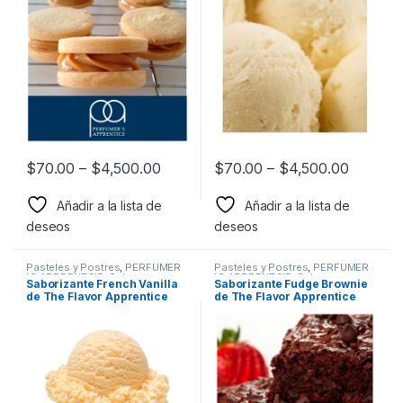
$
70.00
–
$
4,500.00
$
70.00
–
$
4,500.00
Añadir a la lista de
Añadir a la lista de
deseos
deseos
Pasteles y Postres
,
PERFUMER
Pasteles y Postres
,
PERFUMER
´S APPRENTCIE
,
Sabor a
´S APPRENTCIE
,
Sabor a
Saborizante French Vanilla
Saborizante Fudge Brownie
Pasteles y postres
,
Pasteles y postres
,
de The Flavor Apprentice
de The Flavor Apprentice
Saborizantes
Saborizantes