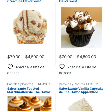
Cream de Flavor West
Flavor West
$
70.00
–
$
4,500.00
$
70.00
–
$
4,500.00
Añadir a la lista de
Añadir a la lista de
deseos
deseos
Pasteles y Postres
,
PERFUMER
Pasteles y Postres
,
PERFUMER
´S APPRENTCIE
,
Sabor a
´S APPRENTCIE
,
Sabor a
Saborizante Toasted
Saborizante Vanilla Cupcake
Pasteles y postres
,
Pasteles y postres
,
Marshmallow de The Flavor
de The Flavor Apprentice
Saborizantes
Saborizantes
Apprentice