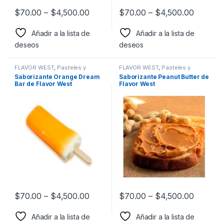
$
70.00
–
$
4,500.00
$
70.00
–
$
4,500.00
Añadir a la lista de
Añadir a la lista de
deseos
deseos
FLAVOR WEST
,
Pasteles y
FLAVOR WEST
,
Pasteles y
Postres
,
Sabor a Pasteles y
Postres
,
Sabor a Pasteles y
Saborizante Orange Dream
Saborizante Peanut Butter de
postres
,
Saborizantes
postres
,
Saborizantes
Bar de Flavor West
Flavor West
$
70.00
–
$
4,500.00
$
70.00
–
$
4,500.00
Añadir a la lista de
Añadir a la lista de