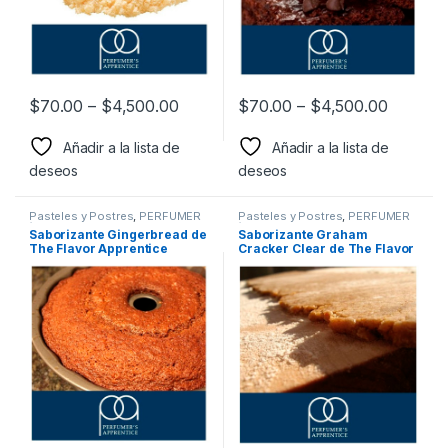
$
70.00
–
$
4,500.00
$
70.00
–
$
4,500.00
Añadir a la lista de
Añadir a la lista de
deseos
deseos
Pasteles y Postres
,
PERFUMER
Pasteles y Postres
,
PERFUMER
´S APPRENTCIE
,
Sabor a
´S APPRENTCIE
,
Sabor a
Saborizante Gingerbread de
Saborizante Graham
Pasteles y postres
,
Pasteles y postres
,
The Flavor Apprentice
Cracker Clear de The Flavor
Saborizantes
Saborizantes
Apprentice