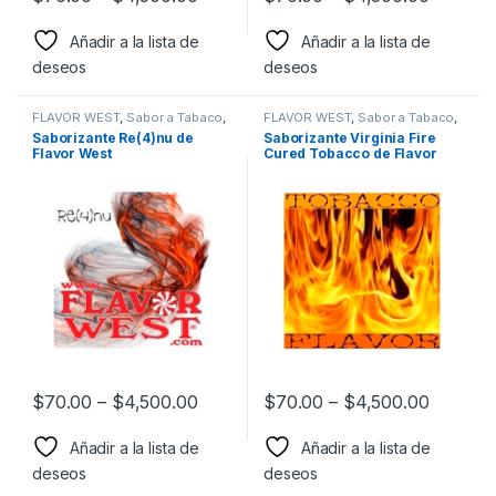
Añadir a la lista de
Añadir a la lista de
deseos
deseos
FLAVOR WEST
,
Sabor a Tabaco
,
FLAVOR WEST
,
Sabor a Tabaco
,
Sabores Tabaco
,
Saborizantes
Sabores Tabaco
,
Saborizantes
Saborizante Re(4)nu de
Saborizante Virginia Fire
Flavor West
Cured Tobacco de Flavor
West
$
70.00
–
$
4,500.00
$
70.00
–
$
4,500.00
Añadir a la lista de
Añadir a la lista de
deseos
deseos