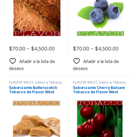
$
70.00
–
$
4,500.00
$
70.00
–
$
4,500.00
Añadir a la lista de
Añadir a la lista de
deseos
deseos
FLAVOR WEST
,
Sabor a Tabaco
,
FLAVOR WEST
,
Sabor a Tabaco
,
Sabores Tabaco
,
Saborizantes
Sabores Tabaco
,
Saborizantes
Saborizante Butterscotch
Saborizante Cherry Balsam
Tobacco de Flavor West
Tobacco de Flavor West