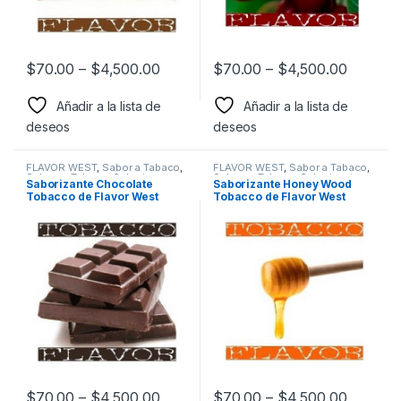
$
70.00
–
$
4,500.00
$
70.00
–
$
4,500.00
Añadir a la lista de
Añadir a la lista de
deseos
deseos
FLAVOR WEST
,
Sabor a Tabaco
,
FLAVOR WEST
,
Sabor a Tabaco
,
Sabores Tabaco
,
Saborizantes
Sabores Tabaco
,
Saborizantes
Saborizante Chocolate
Saborizante Honey Wood
Tobacco de Flavor West
Tobacco de Flavor West
$
70.00
–
$
4,500.00
$
70.00
–
$
4,500.00