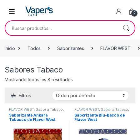
0
Inicio
Todos
Saborizantes
FLAVOR WEST
Sabores Tabaco
Mostrando todos los 8 resultados
Filtros
FLAVOR WEST
,
Sabor a Tabaco
,
FLAVOR WEST
,
Sabor a Tabaco
,
Sabores Tabaco
,
Saborizantes
Sabores Tabaco
,
Saborizantes
Saborizante Ankara
Saborizante Blu-Bacco de
Tobacco de Flavor West
Flavor West