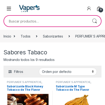
0
Inicio
Todos
Saborizantes
PERFUMER´S APPR
Sabores Tabaco
Mostrando todos los 9 resultados
Filtros
PERFUMER´S APPRENTCIE
,
PERFUMER´S APPRENTCIE
,
Sabor a Tabaco
,
Sabores
Sabor a Tabaco
,
Sabores
Saborizante Black Honey
Saborizante M Type
Tabaco
,
Saborizantes
Tabaco
,
Saborizantes
Tobacco de The Flavor
Tobacco de The Flavor
Apprentice
Apprentice