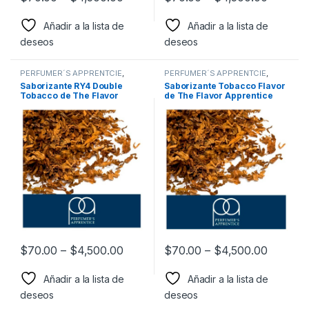
Añadir a la lista de
Añadir a la lista de
deseos
deseos
PERFUMER´S APPRENTCIE
,
PERFUMER´S APPRENTCIE
,
Sabor a Tabaco
,
Sabores
Sabor a Tabaco
,
Sabores
Saborizante RY4 Double
Saborizante Tobacco Flavor
Tabaco
,
Saborizantes
Tabaco
,
Saborizantes
Tobacco de The Flavor
de The Flavor Apprentice
Apprentice
$
70.00
–
$
4,500.00
$
70.00
–
$
4,500.00
Añadir a la lista de
Añadir a la lista de
deseos
deseos