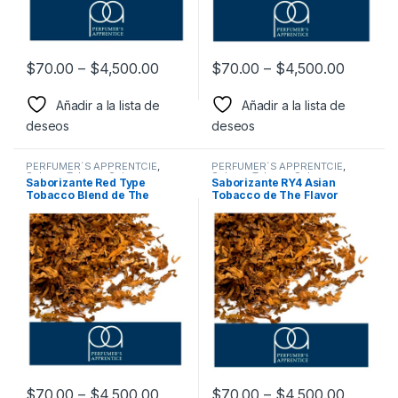
$
70.00
–
$
4,500.00
$
70.00
–
$
4,500.00
Añadir a la lista de
Añadir a la lista de
deseos
deseos
PERFUMER´S APPRENTCIE
,
PERFUMER´S APPRENTCIE
,
Sabor a Tabaco
,
Sabores
Sabor a Tabaco
,
Sabores
Saborizante Red Type
Saborizante RY4 Asian
Tabaco
,
Saborizantes
Tabaco
,
Saborizantes
Tobacco Blend de The
Tobacco de The Flavor
Flavor Apprentice
Apprentice
$
70.00
–
$
4,500.00
$
70.00
–
$
4,500.00