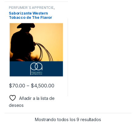
PERFUMER´S APPRENTCIE
,
Sabor a Tabaco
,
Sabores
Saborizante Western
Tabaco
,
Saborizantes
Tobacco de The Flavor
Apprentice
$
70.00
–
$
4,500.00
Añadir a la lista de
deseos
Mostrando todos los 9 resultados