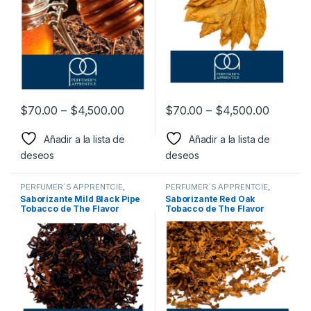
$
70.00
–
$
4,500.00
$
70.00
–
$
4,500.00
Añadir a la lista de
Añadir a la lista de
deseos
deseos
PERFUMER´S APPRENTCIE
,
PERFUMER´S APPRENTCIE
,
Sabor a Tabaco
,
Sabores
Sabor a Tabaco
,
Sabores
Saborizante Mild Black Pipe
Saborizante Red Oak
Tabaco
,
Saborizantes
Tabaco
,
Saborizantes
Tobacco de The Flavor
Tobacco de The Flavor
Apprentice
Apprentice