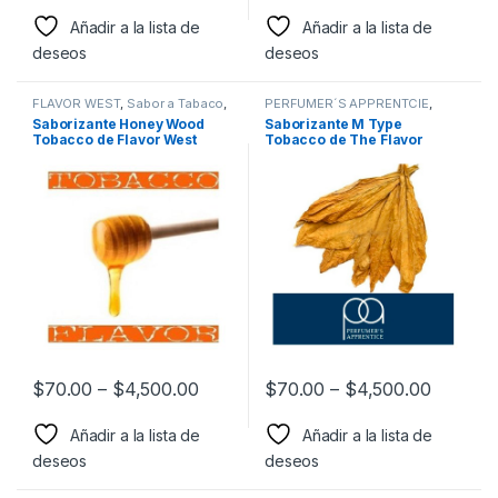
Añadir a la lista de
Añadir a la lista de
deseos
deseos
FLAVOR WEST
,
Sabor a Tabaco
,
PERFUMER´S APPRENTCIE
,
Sabores Tabaco
,
Saborizantes
Sabor a Tabaco
,
Sabores
Saborizante Honey Wood
Saborizante M Type
Tabaco
,
Saborizantes
Tobacco de Flavor West
Tobacco de The Flavor
Apprentice
$
70.00
–
$
4,500.00
$
70.00
–
$
4,500.00
Añadir a la lista de
Añadir a la lista de
deseos
deseos