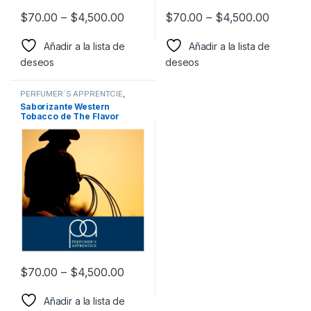
$
70.00
–
$
4,500.00
$
70.00
–
$
4,500.00
Añadir a la lista de
Añadir a la lista de
deseos
deseos
PERFUMER´S APPRENTCIE
,
Sabor a Tabaco
,
Sabores
Saborizante Western
Tabaco
,
Saborizantes
Tobacco de The Flavor
Apprentice
$
70.00
–
$
4,500.00
Añadir a la lista de