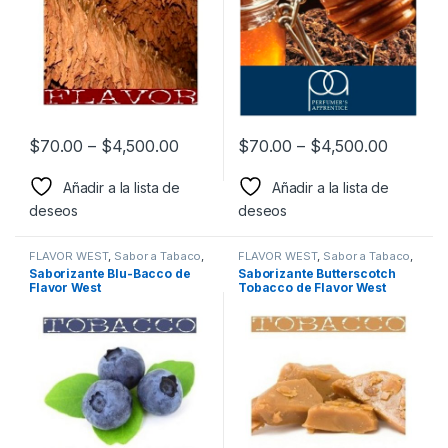
$
70.00
–
$
4,500.00
$
70.00
–
$
4,500.00
Añadir a la lista de
Añadir a la lista de
deseos
deseos
FLAVOR WEST
,
Sabor a Tabaco
,
FLAVOR WEST
,
Sabor a Tabaco
,
Sabores Tabaco
,
Saborizantes
Sabores Tabaco
,
Saborizantes
Saborizante Blu-Bacco de
Saborizante Butterscotch
Flavor West
Tobacco de Flavor West