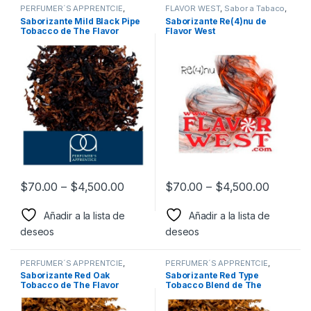
PERFUMER´S APPRENTCIE
,
FLAVOR WEST
,
Sabor a Tabaco
,
Sabor a Tabaco
,
Sabores
Sabores Tabaco
,
Saborizantes
Saborizante Mild Black Pipe
Saborizante Re(4)nu de
Tabaco
,
Saborizantes
Tobacco de The Flavor
Flavor West
Apprentice
$
70.00
–
$
4,500.00
$
70.00
–
$
4,500.00
Añadir a la lista de
Añadir a la lista de
deseos
deseos
PERFUMER´S APPRENTCIE
,
PERFUMER´S APPRENTCIE
,
Sabor a Tabaco
,
Sabores
Sabor a Tabaco
,
Sabores
Saborizante Red Oak
Saborizante Red Type
Tabaco
,
Saborizantes
Tabaco
,
Saborizantes
Tobacco de The Flavor
Tobacco Blend de The
Apprentice
Flavor Apprentice