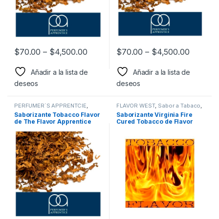
$
70.00
–
$
4,500.00
$
70.00
–
$
4,500.00
Añadir a la lista de
Añadir a la lista de
deseos
deseos
PERFUMER´S APPRENTCIE
,
FLAVOR WEST
,
Sabor a Tabaco
,
Sabor a Tabaco
,
Sabores
Sabores Tabaco
,
Saborizantes
Saborizante Tobacco Flavor
Saborizante Virginia Fire
Tabaco
,
Saborizantes
de The Flavor Apprentice
Cured Tobacco de Flavor
West