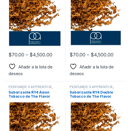
$
70.00
–
$
4,500.00
$
70.00
–
$
4,500.00
Añadir a la lista de
Añadir a la lista de
deseos
deseos
PERFUMER´S APPRENTCIE
,
PERFUMER´S APPRENTCIE
,
Sabor a Tabaco
,
Sabores
Sabor a Tabaco
,
Sabores
Saborizante RY4 Asian
Saborizante RY4 Double
Tabaco
,
Saborizantes
Tabaco
,
Saborizantes
Tobacco de The Flavor
Tobacco de The Flavor
Apprentice
Apprentice