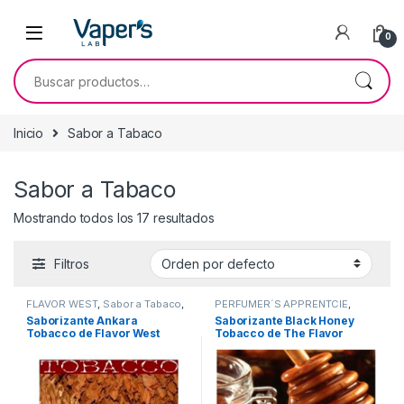
0
Inicio
Sabor a Tabaco
Sabor a Tabaco
Mostrando todos los 17 resultados
Filtros
FLAVOR WEST
,
Sabor a Tabaco
,
PERFUMER´S APPRENTCIE
,
Sabores Tabaco
,
Saborizantes
Sabor a Tabaco
,
Sabores
Saborizante Ankara
Saborizante Black Honey
Tabaco
,
Saborizantes
Tobacco de Flavor West
Tobacco de The Flavor
Apprentice