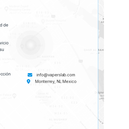
ad de
vicio
su
ección
info@vaperslab.com
Monterrey, NL Mexico