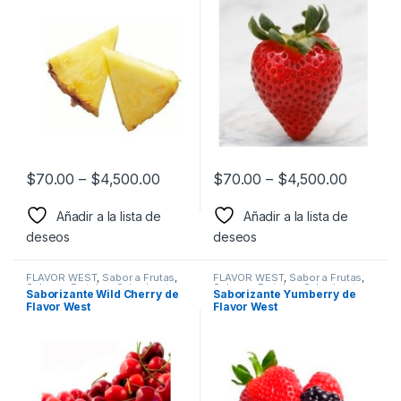
$
70.00
–
$
4,500.00
$
70.00
–
$
4,500.00
Añadir a la lista de
Añadir a la lista de
deseos
deseos
FLAVOR WEST
,
Sabor a Frutas
,
FLAVOR WEST
,
Sabor a Frutas
,
Sabores Frutales
,
Saborizantes
Sabores Frutales
,
Saborizantes
Saborizante Wild Cherry de
Saborizante Yumberry de
Flavor West
Flavor West