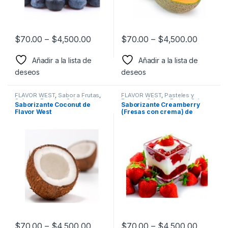
$
70.00
–
$
4,500.00
$
70.00
–
$
4,500.00
Añadir a la lista de
Añadir a la lista de
deseos
deseos
FLAVOR WEST
,
Sabor a Frutas
,
FLAVOR WEST
,
Pasteles y
Sabores Frutales
,
Saborizantes
Postres
,
Sabor a Frutas
,
Sabor a
Saborizante Coconut de
Saborizante Creamberry
Pasteles y postres
,
Sabores
Flavor West
(Fresas con crema) de
Frutales
,
Saborizantes
Flavor West
$
70.00
–
$
4,500.00
$
70.00
–
$
4,500.00