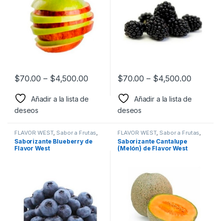
$
70.00
–
$
4,500.00
$
70.00
–
$
4,500.00
Añadir a la lista de
Añadir a la lista de
deseos
deseos
FLAVOR WEST
,
Sabor a Frutas
,
FLAVOR WEST
,
Sabor a Frutas
,
Sabores Frutales
,
Saborizantes
Sabores Frutales
,
Saborizantes
Saborizante Blueberry de
Saborizante Cantalupe
Flavor West
(Melón) de Flavor West