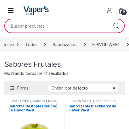
0
Inicio
Todos
Saborizantes
FLAVOR WEST
Sabores Frutales
Mostrando todos los 14 resultados
Filtros
FLAVOR WEST
,
Sabor a Frutas
,
FLAVOR WEST
,
Sabor a Frutas
,
Sabores Frutales
,
Saborizantes
Sabores Frutales
,
Saborizantes
Saborizante Apple (double)
Saborizante Blackberry de
de Flavor West
Flavor West