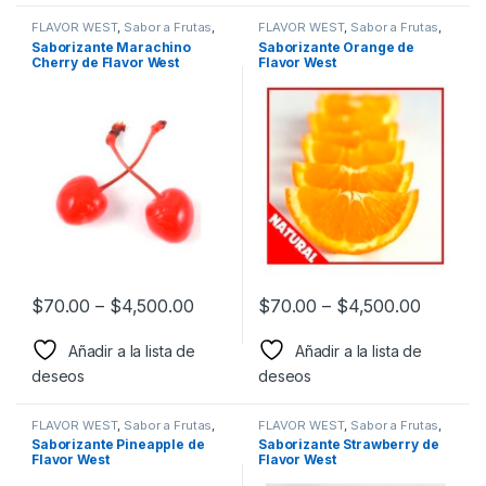
FLAVOR WEST
,
Sabor a Frutas
,
FLAVOR WEST
,
Sabor a Frutas
,
Sabores Frutales
,
Saborizantes
Sabores Frutales
,
Saborizantes
Saborizante Marachino
Saborizante Orange de
Cherry de Flavor West
Flavor West
$
70.00
–
$
4,500.00
$
70.00
–
$
4,500.00
Añadir a la lista de
Añadir a la lista de
deseos
deseos
FLAVOR WEST
,
Sabor a Frutas
,
FLAVOR WEST
,
Sabor a Frutas
,
Sabores Frutales
,
Saborizantes
Sabores Frutales
,
Saborizantes
Saborizante Pineapple de
Saborizante Strawberry de
Flavor West
Flavor West