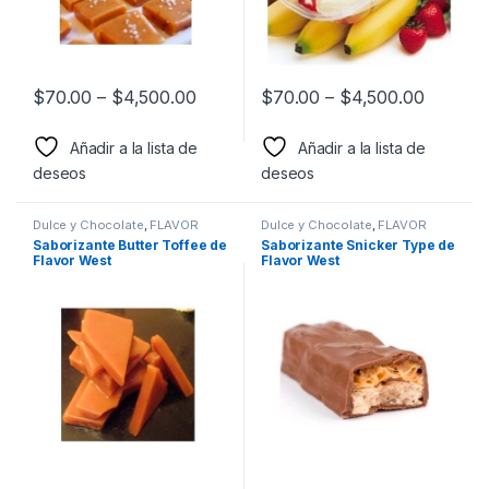
$
70.00
–
$
4,500.00
$
70.00
–
$
4,500.00
Añadir a la lista de
Añadir a la lista de
deseos
deseos
Dulce y Chocolate
,
FLAVOR
Dulce y Chocolate
,
FLAVOR
WEST
,
Sabor a Dulce y
WEST
,
Sabor a Dulce y
Saborizante Butter Toffee de
Saborizante Snicker Type de
Chocolate
,
Saborizantes
Chocolate
,
Saborizantes
Flavor West
Flavor West