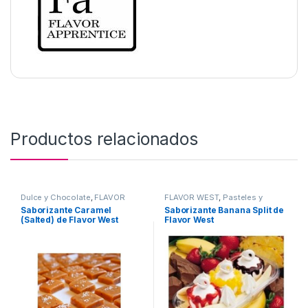
Productos relacionados
Dulce y Chocolate
,
FLAVOR
FLAVOR WEST
,
Pasteles y
WEST
,
Sabor a Dulce y
Postres
,
Sabor a Pasteles y
Saborizante Caramel
Saborizante Banana Split de
Chocolate
,
Saborizantes
postres
,
Saborizantes
(Salted) de Flavor West
Flavor West