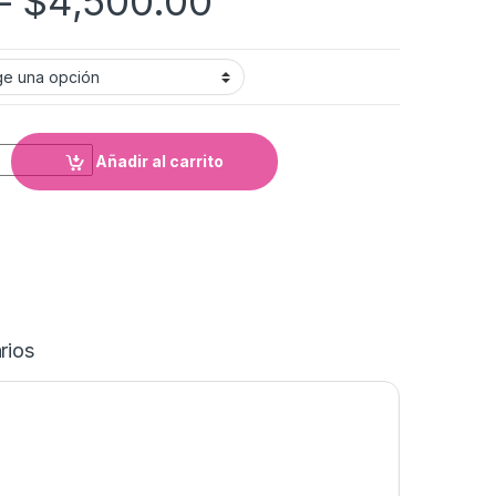
–
$
4,500.00
Añadir al carrito
rios