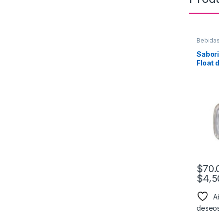
Bebidas
WEST
,
Refres
Sabori
Float 
$
70.
$
4,5
Añ
deseo