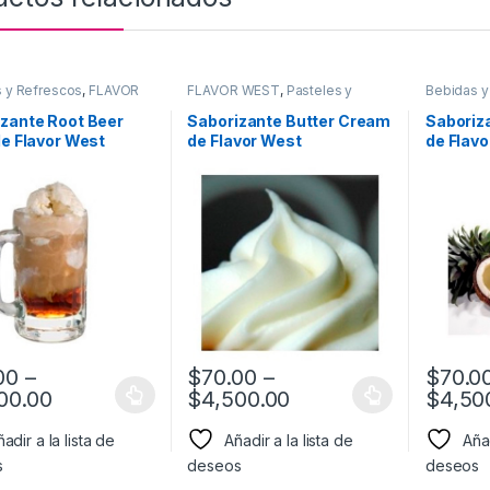
 y Refrescos
,
FLAVOR
FLAVOR WEST
,
Pasteles y
Bebidas y
Sabor a Bebidas y
Postres
,
Sabor a Pasteles y
WEST
,
Sa
cos
,
Saborizantes
postres
,
Saborizantes
Refresco
zante Root Beer
Saborizante Butter Cream
Saboriz
de Flavor West
de Flavor West
de Flav
00
–
$
70.00
–
$
70.0
00.00
$
4,500.00
$
4,50
adir a la lista de
Añadir a la lista de
Añad
s
deseos
deseos