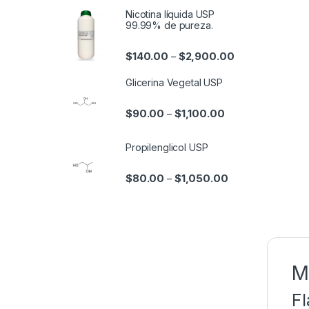
Nicotina líquida USP
99.99% de pureza.
$
140.00
$
2,900.00
–
Glicerina Vegetal USP
$
90.00
$
1,100.00
–
Propilenglicol USP
$
80.00
$
1,050.00
–
M
Fl