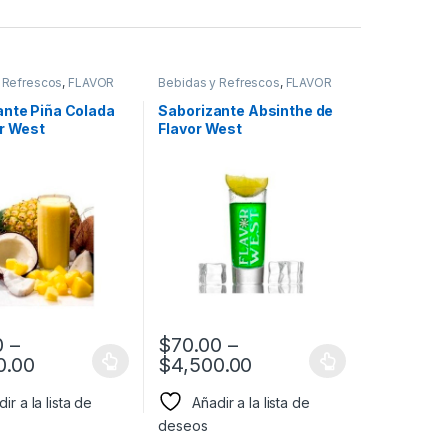
 Refrescos
,
FLAVOR
Bebidas y Refrescos
,
FLAVOR
bor a Bebidas y
WEST
,
Sabor a Bebidas y
s
,
Saborizantes
Refrescos
,
Saborizantes
ante Piña Colada
Saborizante Absinthe de
or West
Flavor West
0
–
$
70.00
–
0.00
$
4,500.00
ir a la lista de
Añadir a la lista de
deseos