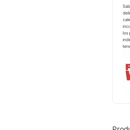
Sab
del
cal
inc
los
ind
ten
Prod