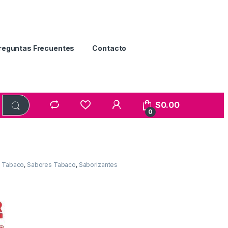
reguntas Frecuentes
Contacto
$
0.00
0
a Tabaco
,
Sabores Tabaco
,
Saborizantes