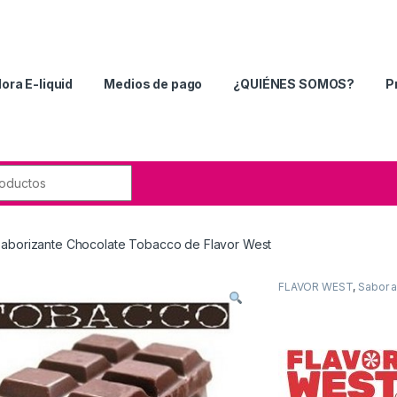
ora E-liquid
Medios de pago
¿QUIÉNES SOMOS?
P
aborizante Chocolate Tobacco de Flavor West
FLAVOR WEST
,
Sabor 