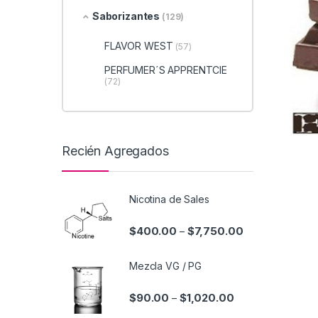
Saborizantes
(129)
FLAVOR WEST
(57)
PERFUMER´S APPRENTCIE
(72)
Recién Agregados
Nicotina de Sales
$
400.00
$
7,750.00
–
Mezcla VG / PG
$
90.00
$
1,020.00
–