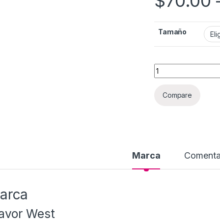
$
70.00
Tamaño
Cantidad
Compare
Marca
Comenta
arca
avor West