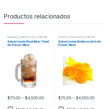
Productos relacionados
Bebidas y Refrescos
,
FLAVOR
Dulce y Chocolate
,
FLAVOR
WEST
,
Sabor a Bebidas y
WEST
,
Sabor a Dulce y
Saborizante Root Beer Float
Saborizante Butterscotch de
Refrescos
,
Saborizantes
Chocolate
,
Saborizantes
de Flavor West
Flavor West
$
70.00
–
$
4,500.00
$
70.00
–
$
4,500.00