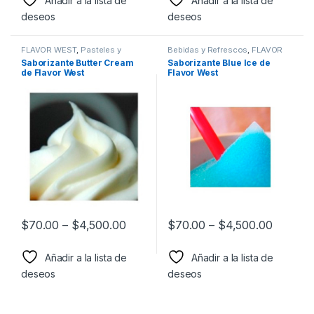
Añadir a la lista de
Añadir a la lista de
deseos
deseos
FLAVOR WEST
,
Pasteles y
Bebidas y Refrescos
,
FLAVOR
Postres
,
Sabor a Pasteles y
WEST
,
Sabor a Bebidas y
Saborizante Butter Cream
Saborizante Blue Ice de
postres
,
Saborizantes
Refrescos
,
Saborizantes
de Flavor West
Flavor West
$
70.00
–
$
4,500.00
$
70.00
–
$
4,500.00
Añadir a la lista de
Añadir a la lista de
deseos
deseos