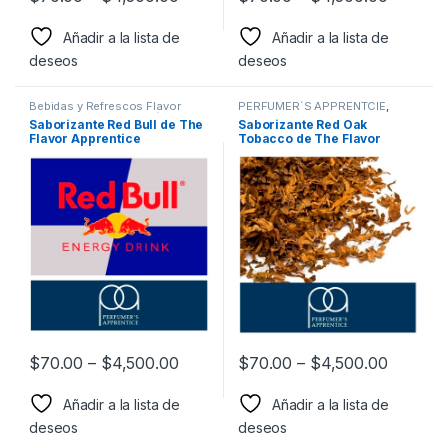
Añadir a la lista de
Añadir a la lista de
deseos
deseos
Bebidas y Refrescos Flavor
PERFUMER´S APPRENTCIE
,
Apprentice
,
PERFUMER´S
Sabor a Tabaco
,
Sabores
Saborizante Red Bull de The
Saborizante Red Oak
APPRENTCIE
,
Sabor a Bebidas y
Tabaco
,
Saborizantes
Flavor Apprentice
Tobacco de The Flavor
Refrescos
,
Saborizantes
Apprentice
$
70.00
–
$
4,500.00
$
70.00
–
$
4,500.00
Añadir a la lista de
Añadir a la lista de
deseos
deseos