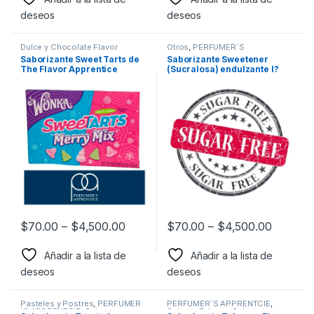
deseos
deseos
Dulce y Chocolate Flavor
Otros
,
PERFUMER´S
Apprentice
,
PERFUMER´S
APPRENTCIE
,
Sabores surtidos
,
Saborizante Sweet Tarts de
Saborizante Sweetener
APPRENTCIE
,
Sabor a Dulce y
Saborizantes
The Flavor Apprentice
(Sucralosa) endulzante l?
Chocolate
,
Saborizantes
quido de The Flavor
Apprentice
$
70.00
–
$
4,500.00
$
70.00
–
$
4,500.00
Añadir a la lista de
Añadir a la lista de
deseos
deseos
Pasteles y Postres
,
PERFUMER
PERFUMER´S APPRENTCIE
,
´S APPRENTCIE
,
Sabor a
Sabor a Tabaco
,
Sabores