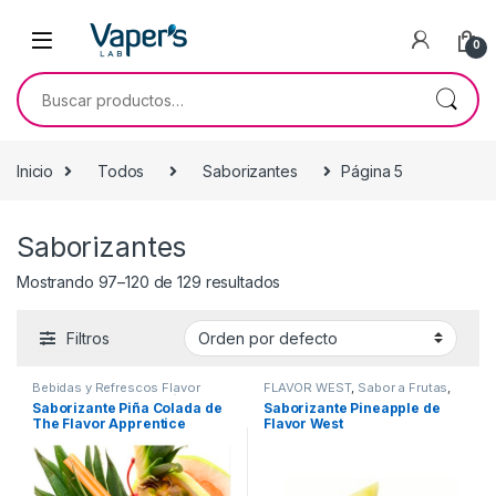
0
Inicio
Todos
Saborizantes
Página 5
Saborizantes
Mostrando 97–120 de 129 resultados
Filtros
Bebidas y Refrescos Flavor
FLAVOR WEST
,
Sabor a Frutas
,
Apprentice
,
PERFUMER´S
Sabores Frutales
,
Saborizantes
Saborizante Piña Colada de
Saborizante Pineapple de
APPRENTCIE
,
Sabor a Bebidas y
The Flavor Apprentice
Flavor West
Refrescos
,
Saborizantes