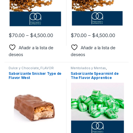
$
70.00
–
$
4,500.00
$
70.00
–
$
4,500.00
Añadir a la lista de
Añadir a la lista de
deseos
deseos
Dulce y Chocolate
,
FLAVOR
Mentolados y Mentas
,
WEST
,
Sabor a Dulce y
PERFUMER´S APPRENTCIE
,
Saborizante Snicker Type de
Saborizante Spearmint de
Chocolate
,
Saborizantes
Sabor a Mentolados y Mentas
,
Flavor West
The Flavor Apprentice
Saborizantes