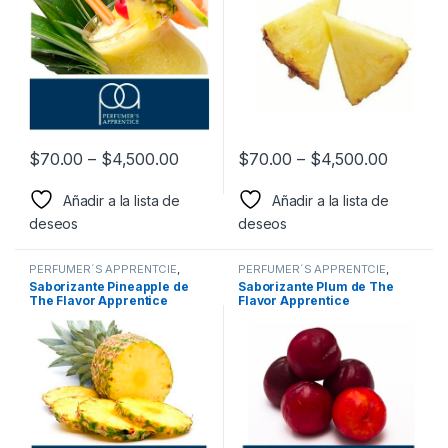
$
70.00
–
$
4,500.00
$
70.00
–
$
4,500.00
Añadir a la lista de
Añadir a la lista de
deseos
deseos
PERFUMER´S APPRENTCIE
,
PERFUMER´S APPRENTCIE
,
Sabor a Frutas
,
Sabores
Sabor a Frutas
,
Sabores
Saborizante Pineapple de
Saborizante Plum de The
Frutales
,
Saborizantes
Frutales
,
Saborizantes
The Flavor Apprentice
Flavor Apprentice