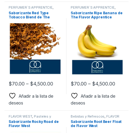
PERFUMER´S APPRENTCIE
,
PERFUMER´S APPRENTCIE
,
Sabor a Tabaco
,
Sabores
Sabor a Frutas
,
Sabores
Saborizante Red Type
Saborizante Ripe Banana de
Tabaco
,
Saborizantes
Frutales
,
Saborizantes
Tobacco Blend de The
The Flavor Apprentice
Flavor Apprentice
$
70.00
–
$
4,500.00
$
70.00
–
$
4,500.00
Añadir a la lista de
Añadir a la lista de
deseos
deseos
FLAVOR WEST
,
Pasteles y
Bebidas y Refrescos
,
FLAVOR
Postres
,
Sabor a Pasteles y
WEST
,
Sabor a Bebidas y
Saborizante Rocky Road de
Saborizante Root Beer Float
postres
,
Saborizantes
Refrescos
,
Saborizantes
Flavor West
de Flavor West