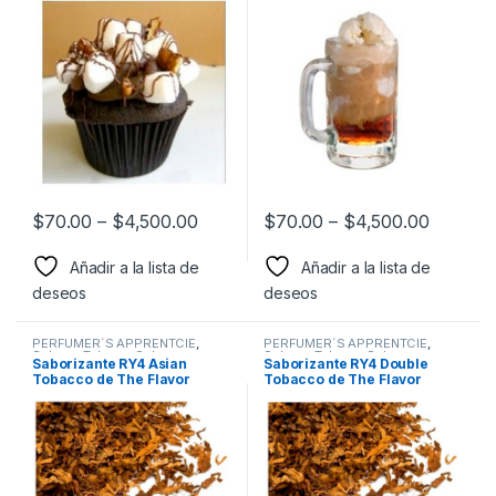
$
70.00
–
$
4,500.00
$
70.00
–
$
4,500.00
Añadir a la lista de
Añadir a la lista de
deseos
deseos
PERFUMER´S APPRENTCIE
,
PERFUMER´S APPRENTCIE
,
Sabor a Tabaco
,
Sabores
Sabor a Tabaco
,
Sabores
Saborizante RY4 Asian
Saborizante RY4 Double
Tabaco
,
Saborizantes
Tabaco
,
Saborizantes
Tobacco de The Flavor
Tobacco de The Flavor
Apprentice
Apprentice