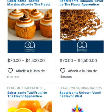
Saborizante Toasted
Saborizante Tobacco Flavor
Pasteles y postres
,
Tabaco
,
Saborizantes
Marshmallow de The Flavor
de The Flavor Apprentice
Saborizantes
Apprentice
$
70.00
–
$
4,500.00
$
70.00
–
$
4,500.00
Añadir a la lista de
Añadir a la lista de
deseos
deseos
PERFUMER´S APPRENTCIE
,
FLAVOR WEST
,
Otros
,
Sabores
Sabor a Frutas
,
Sabores
surtidos
,
Saborizantes
Saborizante Tutti Frutti de
Saborizante Unicorn Vomit
Frutales
,
Saborizantes
The Flavor Apprentice
de Flavor West