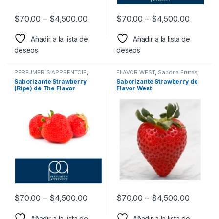
$
70.00
–
$
4,500.00
$
70.00
–
$
4,500.00
Añadir a la lista de
Añadir a la lista de
deseos
deseos
PERFUMER´S APPRENTCIE
,
FLAVOR WEST
,
Sabor a Frutas
,
Sabor a Frutas
,
Sabores
Sabores Frutales
,
Saborizantes
Saborizante Strawberry
Saborizante Strawberry de
Frutales
,
Saborizantes
(Ripe) de The Flavor
Flavor West
Apprentice
$
70.00
–
$
4,500.00
$
70.00
–
$
4,500.00
Añadir a la lista de
Añadir a la lista de