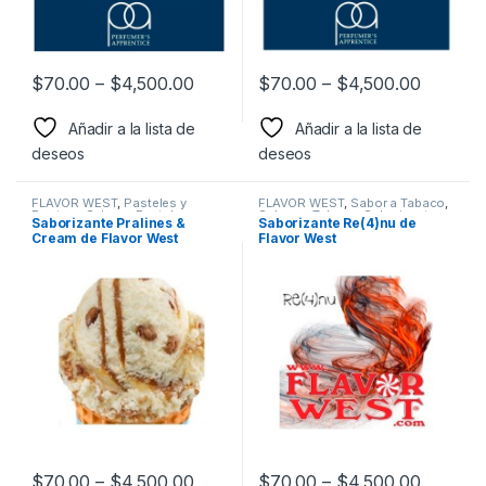
$
70.00
–
$
4,500.00
$
70.00
–
$
4,500.00
Añadir a la lista de
Añadir a la lista de
deseos
deseos
FLAVOR WEST
,
Pasteles y
FLAVOR WEST
,
Sabor a Tabaco
,
Postres
,
Sabor a Pasteles y
Sabores Tabaco
,
Saborizantes
Saborizante Pralines &
Saborizante Re(4)nu de
postres
,
Saborizantes
Cream de Flavor West
Flavor West
$
70.00
–
$
4,500.00
$
70.00
–
$
4,500.00