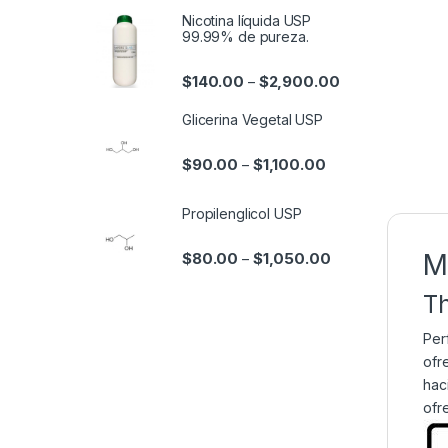
Nicotina líquida USP
99.99% de pureza.
$
140.00
$
2,900.00
–
Glicerina Vegetal USP
$
90.00
$
1,100.00
–
Propilenglicol USP
M
$
80.00
$
1,050.00
–
Th
Per
ofr
hac
ofr