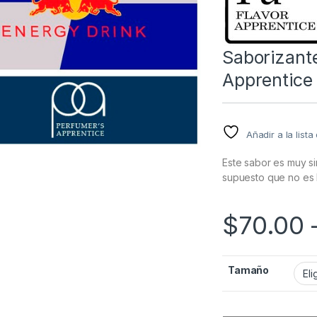
Saborizante
Apprentice
Añadir a la list
Este sabor es muy si
supuesto que no es 
$
70.00
Tamaño