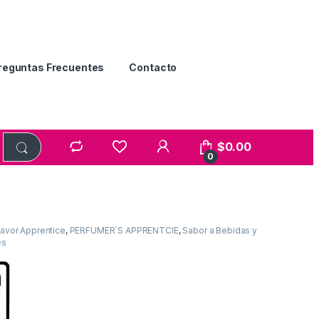
reguntas Frecuentes
Contacto
$
0.00
0
lavor Apprentice
,
PERFUMER´S APPRENTCIE
,
Sabor a Bebidas y
es