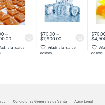
00
–
$
70.00
–
$
70.0
00.00
$
7,900.00
$
4,50
adir a la lista de
Añadir a la lista de
Añad
s
deseos
deseos
ago
Condiciones Generales de Venta
Aviso Legal