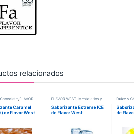
uctos relacionados
 Chocolate
,
FLAVOR
FLAVOR WEST
,
Mentolados y
Dulce y C
Sabor a Dulce y
Mentas
,
Sabor a Mentolados y
WEST
,
Sa
ate
,
Saborizantes
Mentas
,
Saborizantes
Chocolat
izante Caramel
Saborizante Extreme ICE
Saboriz
d) de Flavor West
de Flavor West
de Flav