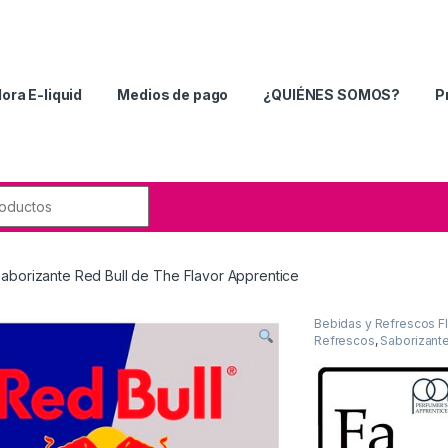
ora E-liquid
Medios de pago
¿QUIÉNES SOMOS?
P
aborizante Red Bull de The Flavor Apprentice
Bebidas y Refrescos F
Refrescos
,
Saborizant