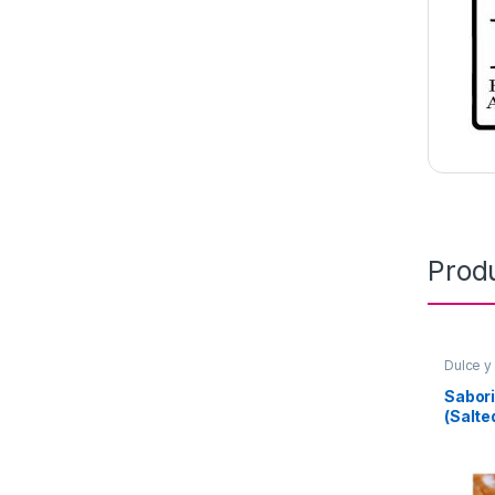
Prod
Dulce y
WEST
,
Chocol
Sabor
(Salte