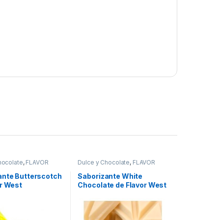
hocolate
,
FLAVOR
Dulce y Chocolate
,
FLAVOR
bor a Dulce y
WEST
,
Sabor a Dulce y
e
,
Saborizantes
Chocolate
,
Saborizantes
ante Butterscotch
Saborizante White
or West
Chocolate de Flavor West