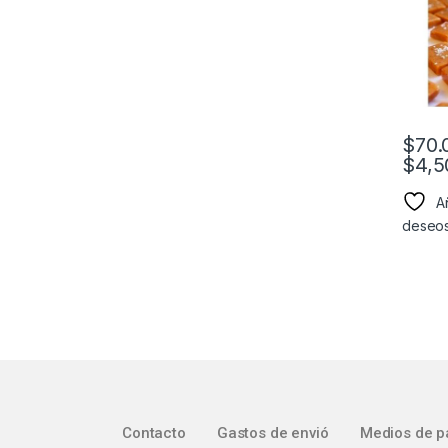
$
70.
$
4,5
Añ
deseo
Contacto
Gastos de envió
Medios de p