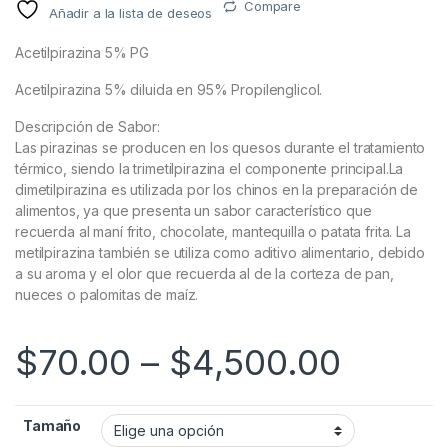
Compare
Añadir a la lista de deseos
Acetilpirazina 5% PG
Acetilpirazina 5% diluida en 95% Propilenglicol.
Descripción de Sabor:
Las pirazinas se producen en los quesos durante el tratamiento
térmico, siendo la trimetilpirazina el componente principal.La
dimetilpirazina es utilizada por los chinos en la preparación de
alimentos, ya que presenta un sabor característico que
recuerda al maní frito, chocolate, mantequilla o patata frita. La
metilpirazina también se utiliza como aditivo alimentario, debido
a su aroma y el olor que recuerda al de la corteza de pan,
nueces o palomitas de maíz.
$
70.00
–
$
4,500.00
Tamaño