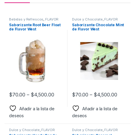
Bebidas y Refrescos
,
FLAVOR
Dulce y Chocolate
,
FLAVOR
WEST
,
Sabor a Bebidas y
WEST
,
Sabor a Dulce y
Saborizante Root Beer Float
Saborizante Chocolate Mint
Refrescos
,
Saborizantes
Chocolate
,
Saborizantes
de Flavor West
de Flavor West
$
70.00
–
$
4,500.00
$
70.00
–
$
4,500.00
Añadir a la lista de
Añadir a la lista de
deseos
deseos
Dulce y Chocolate
,
FLAVOR
Dulce y Chocolate
,
FLAVOR
WEST
,
Sabor a Dulce y
WEST
,
Sabor a Dulce y