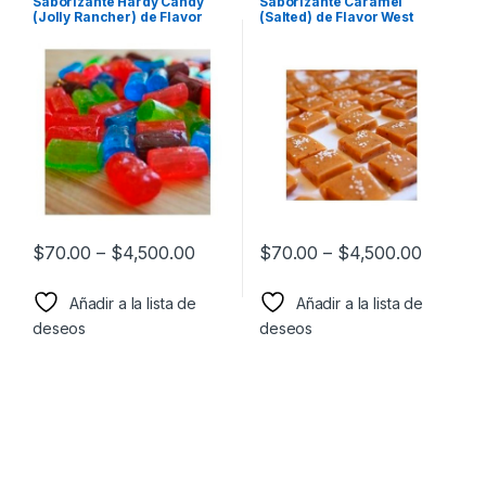
Saborizante Hardy Candy
Saborizante Caramel
Chocolate
,
Saborizantes
Chocolate
,
Saborizantes
(Jolly Rancher) de Flavor
(Salted) de Flavor West
West
$
70.00
–
$
4,500.00
$
70.00
–
$
4,500.00
Añadir a la lista de
Añadir a la lista de
deseos
deseos