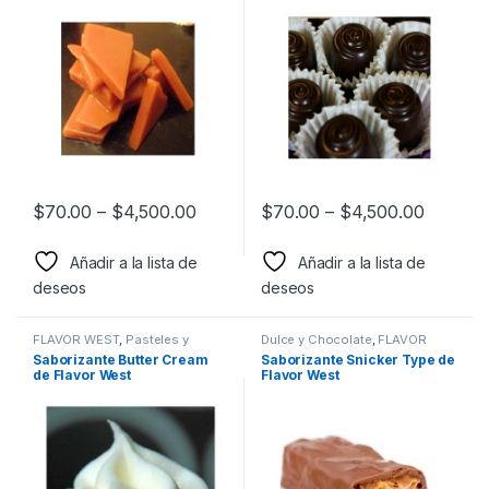
$
70.00
–
$
4,500.00
$
70.00
–
$
4,500.00
Añadir a la lista de
Añadir a la lista de
deseos
deseos
FLAVOR WEST
,
Pasteles y
Dulce y Chocolate
,
FLAVOR
Postres
,
Sabor a Pasteles y
WEST
,
Sabor a Dulce y
Saborizante Butter Cream
Saborizante Snicker Type de
postres
,
Saborizantes
Chocolate
,
Saborizantes
de Flavor West
Flavor West