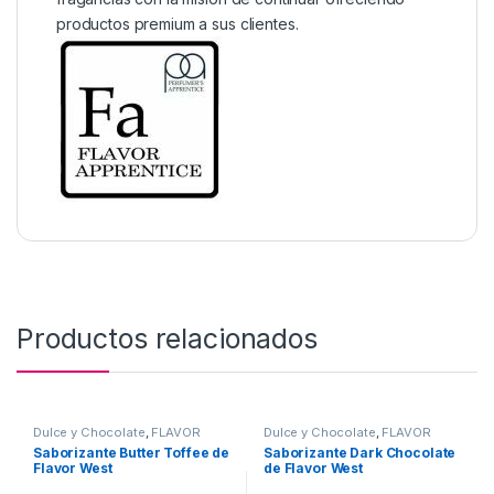
productos premium a sus clientes.
Productos relacionados
Dulce y Chocolate
,
FLAVOR
Dulce y Chocolate
,
FLAVOR
WEST
,
Sabor a Dulce y
WEST
,
Sabor a Dulce y
Saborizante Butter Toffee de
Saborizante Dark Chocolate
Chocolate
,
Saborizantes
Chocolate
,
Saborizantes
Flavor West
de Flavor West