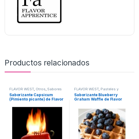
Productos relacionados
FLAVOR WEST
,
Otros
,
Sabores
FLAVOR WEST
,
Pasteles y
surtidos
,
Saborizantes
Postres
,
Sabor a Pasteles y
Saborizante Capsicum
Saborizante Blueberry
postres
,
Saborizantes
(Pimiento picante) de Flavor
Graham Waffle de Flavor
West
West