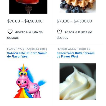
$
70.00
–
$
4,500.00
$
70.00
–
$
4,500.00
Añadir a la lista de
Añadir a la lista de
deseos
deseos
FLAVOR WEST
,
Otros
,
Sabores
FLAVOR WEST
,
Pasteles y
surtidos
,
Saborizantes
Postres
,
Sabor a Pasteles y
Saborizante Unicorn Vomit
Saborizante Butter Cream
postres
,
Saborizantes
de Flavor West
de Flavor West