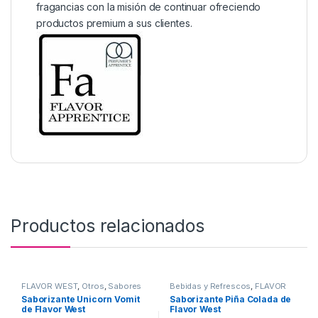
fragancias con la misión de continuar ofreciendo
productos premium a sus clientes.
Productos relacionados
FLAVOR WEST
,
Otros
,
Sabores
Bebidas y Refrescos
,
FLAVOR
surtidos
,
Saborizantes
WEST
,
Sabor a Bebidas y
Saborizante Unicorn Vomit
Saborizante Piña Colada de
Refrescos
,
Saborizantes
de Flavor West
Flavor West