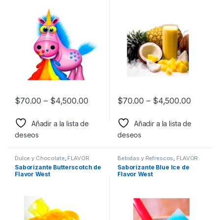
$
70.00
–
$
4,500.00
$
70.00
–
$
4,500.00
Añadir a la lista de
Añadir a la lista de
deseos
deseos
Dulce y Chocolate
,
FLAVOR
Bebidas y Refrescos
,
FLAVOR
WEST
,
Sabor a Dulce y
WEST
,
Sabor a Bebidas y
Saborizante Butterscotch de
Saborizante Blue Ice de
Chocolate
,
Saborizantes
Refrescos
,
Saborizantes
Flavor West
Flavor West