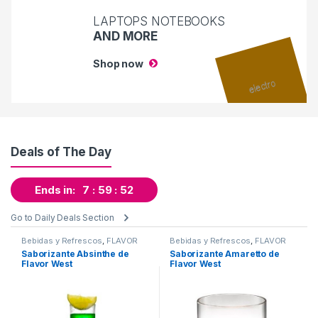
LAPTOPS NOTEBOOKS
AND MORE
Shop now
Deals of The Day
Ends in:
7
59
51
Go to Daily Deals Section
Bebidas y Refrescos
,
FLAVOR
Bebidas y Refrescos
,
FLAVOR
WEST
,
Sabor a Bebidas y
WEST
,
Sabor a Bebidas y
Saborizante Absinthe de
Saborizante Amaretto de
Refrescos
,
Saborizantes
Refrescos
,
Saborizantes
Flavor West
Flavor West