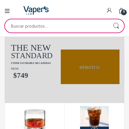
0
T
H
E
N
E
W
S
T
A
N
D
A
R
D
U
N
D
E
R
F
A
V
O
R
A
B
L
E
3
6
0
C
A
M
E
R
A
S
FROM
$
7
4
9