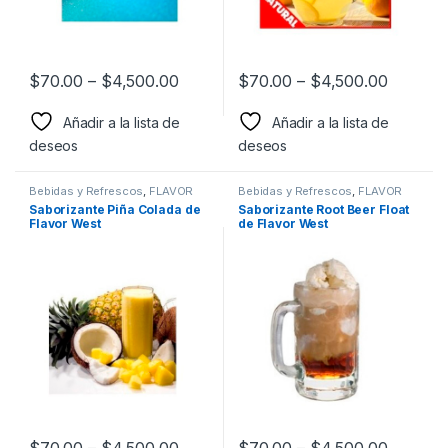
$
70.00
–
$
4,500.00
$
70.00
–
$
4,500.00
Añadir a la lista de
Añadir a la lista de
deseos
deseos
Bebidas y Refrescos
,
FLAVOR
Bebidas y Refrescos
,
FLAVOR
WEST
,
Sabor a Bebidas y
WEST
,
Sabor a Bebidas y
Saborizante Piña Colada de
Saborizante Root Beer Float
Refrescos
,
Saborizantes
Refrescos
,
Saborizantes
Flavor West
de Flavor West
$
70.00
–
$
4,500.00
$
70.00
–
$
4,500.00