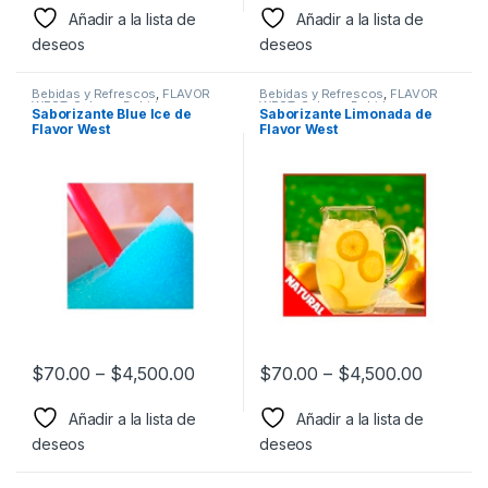
Añadir a la lista de
Añadir a la lista de
deseos
deseos
Bebidas y Refrescos
,
FLAVOR
Bebidas y Refrescos
,
FLAVOR
WEST
,
Sabor a Bebidas y
WEST
,
Sabor a Bebidas y
Saborizante Blue Ice de
Saborizante Limonada de
Refrescos
,
Saborizantes
Refrescos
,
Saborizantes
Flavor West
Flavor West
$
70.00
–
$
4,500.00
$
70.00
–
$
4,500.00
Añadir a la lista de
Añadir a la lista de
deseos
deseos