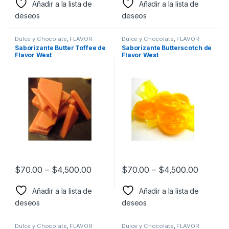
Añadir a la lista de
Añadir a la lista de
deseos
deseos
Dulce y Chocolate
,
FLAVOR
Dulce y Chocolate
,
FLAVOR
WEST
,
Sabor a Dulce y
WEST
,
Sabor a Dulce y
Saborizante Butter Toffee de
Saborizante Butterscotch de
Chocolate
,
Saborizantes
Chocolate
,
Saborizantes
Flavor West
Flavor West
$
70.00
–
$
4,500.00
$
70.00
–
$
4,500.00
Añadir a la lista de
Añadir a la lista de
deseos
deseos
Dulce y Chocolate
,
FLAVOR
Dulce y Chocolate
,
FLAVOR