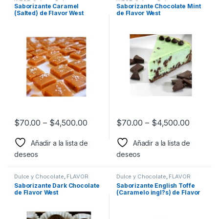
WEST
,
Sabor a Dulce y
WEST
,
Sabor a Dulce y
Saborizante Caramel
Saborizante Chocolate Mint
Chocolate
,
Saborizantes
Chocolate
,
Saborizantes
(Salted) de Flavor West
de Flavor West
$
70.00
–
$
4,500.00
$
70.00
–
$
4,500.00
Añadir a la lista de
Añadir a la lista de
deseos
deseos
Dulce y Chocolate
,
FLAVOR
Dulce y Chocolate
,
FLAVOR
WEST
,
Sabor a Dulce y
WEST
,
Sabor a Dulce y
Saborizante Dark Chocolate
Saborizante English Toffe
Chocolate
,
Saborizantes
Chocolate
,
Saborizantes
de Flavor West
(Caramelo ingl?s) de Flavor
West