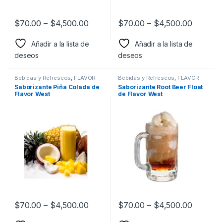
$
70.00
–
$
4,500.00
$
70.00
–
$
4,500.00
Añadir a la lista de
Añadir a la lista de
deseos
deseos
Bebidas y Refrescos
,
FLAVOR
Bebidas y Refrescos
,
FLAVOR
WEST
,
Sabor a Bebidas y
WEST
,
Sabor a Bebidas y
Saborizante Piña Colada de
Saborizante Root Beer Float
Refrescos
,
Saborizantes
Refrescos
,
Saborizantes
Flavor West
de Flavor West
$
70.00
–
$
4,500.00
$
70.00
–
$
4,500.00