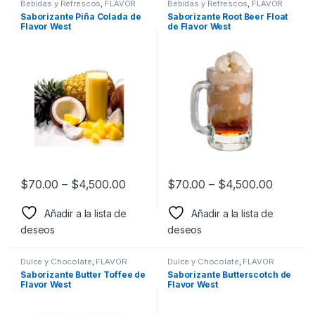
Bebidas y Refrescos
,
FLAVOR
Bebidas y Refrescos
,
FLAVOR
WEST
,
Sabor a Bebidas y
WEST
,
Sabor a Bebidas y
Saborizante Piña Colada de
Saborizante Root Beer Float
Refrescos
,
Saborizantes
Refrescos
,
Saborizantes
Flavor West
de Flavor West
$
70.00
–
$
4,500.00
$
70.00
–
$
4,500.00
Añadir a la lista de
Añadir a la lista de
deseos
deseos
Dulce y Chocolate
,
FLAVOR
Dulce y Chocolate
,
FLAVOR
WEST
,
Sabor a Dulce y
WEST
,
Sabor a Dulce y
Saborizante Butter Toffee de
Saborizante Butterscotch de
Chocolate
,
Saborizantes
Chocolate
,
Saborizantes
Flavor West
Flavor West