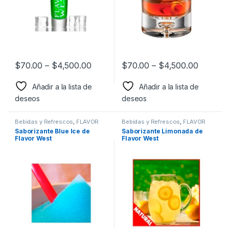
$
70.00
–
$
4,500.00
$
70.00
–
$
4,500.00
Añadir a la lista de
Añadir a la lista de
deseos
deseos
Bebidas y Refrescos
,
FLAVOR
Bebidas y Refrescos
,
FLAVOR
WEST
,
Sabor a Bebidas y
WEST
,
Sabor a Bebidas y
Saborizante Blue Ice de
Saborizante Limonada de
Refrescos
,
Saborizantes
Refrescos
,
Saborizantes
Flavor West
Flavor West