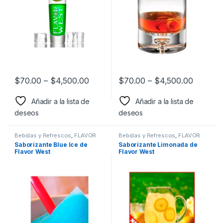
$
70.00
–
$
4,500.00
$
70.00
–
$
4,500.00
Añadir a la lista de
Añadir a la lista de
deseos
deseos
Bebidas y Refrescos
,
FLAVOR
Bebidas y Refrescos
,
FLAVOR
WEST
,
Sabor a Bebidas y
WEST
,
Sabor a Bebidas y
Saborizante Blue Ice de
Saborizante Limonada de
Refrescos
,
Saborizantes
Refrescos
,
Saborizantes
Flavor West
Flavor West