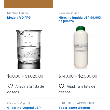
Nicotina líquida
Nicotina líquida
Mezcla VG / PG
Nicotina líquida USP 99.99%
de pureza.
$
90.00
–
$
1,020.00
$
140.00
–
$
2,900.00
Añadir a la lista de
Añadir a la lista de
deseos
deseos
Glicerina Vegetal
PERFUMER´S APPRENTCIE
,
Sabor a Tabaco
,
Sabores
Glicerina Vegetal USP
Saborizante Western
Tabaco
,
Saborizantes