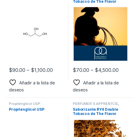
Tobacco de The Flavor
Apprentice
$
90.00
–
$
1,100.00
$
70.00
–
$
4,500.00
Añadir a la lista de
Añadir a la lista de
deseos
deseos
Propilenglicol USP
PERFUMER´S APPRENTCIE
,
Sabor a Tabaco
,
Sabores
Propilenglicol USP
Saborizante RY4 Double
Tabaco
,
Saborizantes
Tobacco de The Flavor
Apprentice