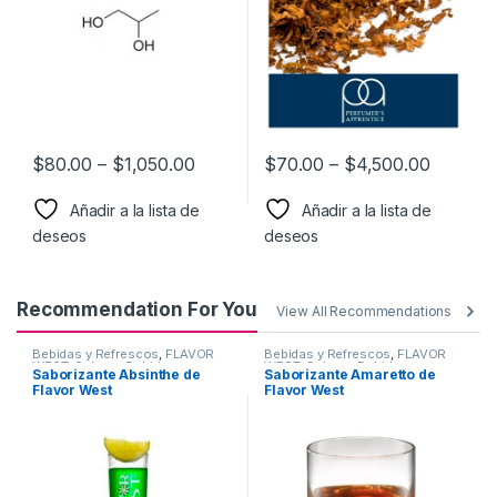
$
80.00
–
$
1,050.00
$
70.00
–
$
4,500.00
Añadir a la lista de
Añadir a la lista de
deseos
deseos
Recommendation For You
View All Recommendations
Bebidas y Refrescos
,
FLAVOR
Bebidas y Refrescos
,
FLAVOR
WEST
,
Sabor a Bebidas y
WEST
,
Sabor a Bebidas y
Saborizante Absinthe de
Saborizante Amaretto de
Refrescos
,
Saborizantes
Refrescos
,
Saborizantes
Flavor West
Flavor West