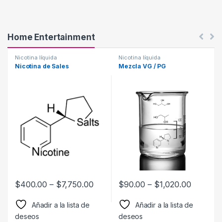
a
s
Home Entertainment
Nicotina líquida
Nicotina líquida
Nicotina de Sales
Mezcla VG / PG
$
400.00
–
$
7,750.00
$
90.00
–
$
1,020.00
Añadir a la lista de
Añadir a la lista de
deseos
deseos