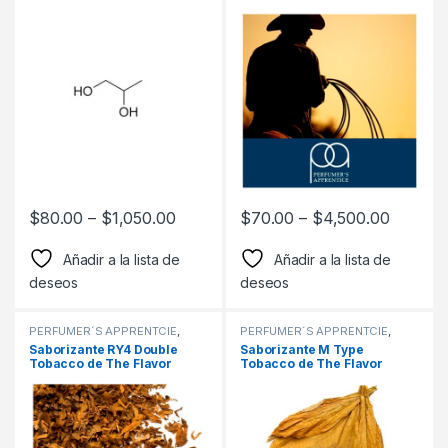
Apprentice
$
80.00
–
$
1,050.00
$
70.00
–
$
4,500.00
Añadir a la lista de
Añadir a la lista de
deseos
deseos
PERFUMER´S APPRENTCIE
,
PERFUMER´S APPRENTCIE
,
Sabor a Tabaco
,
Sabores
Sabor a Tabaco
,
Sabores
Saborizante RY4 Double
Saborizante M Type
Tabaco
,
Saborizantes
Tabaco
,
Saborizantes
Tobacco de The Flavor
Tobacco de The Flavor
Apprentice
Apprentice