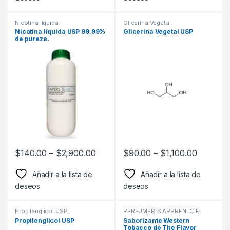
Nicotina líquida
Glicerina Vegetal
Nicotina líquida USP 99.99%
Glicerina Vegetal USP
de pureza.
$
140.00
–
$
2,900.00
$
90.00
–
$
1,100.00
Añadir a la lista de
Añadir a la lista de
deseos
deseos
Propilenglicol USP
PERFUMER´S APPRENTCIE
,
Sabor a Tabaco
,
Sabores
Propilenglicol USP
Saborizante Western
Tabaco
,
Saborizantes
Tobacco de The Flavor