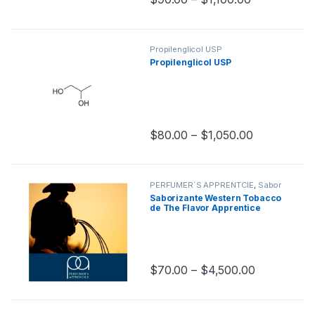
Propilenglicol USP
Propilenglicol USP
$
80.00
–
$
1,050.00
PERFUMER´S APPRENTCIE
,
Sabor
a Tabaco
,
Sabores Tabaco
,
Saborizante Western Tobacco
Saborizantes
de The Flavor Apprentice
$
70.00
–
$
4,500.00