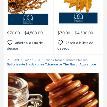
$
70.00
–
$
4,500.00
$
70.00
–
$
4,500.00
Añadir a la lista de
Añadir a la lista de
deseos
deseos
PERFUMER´S APPRENTCIE
,
Sabor a Tabaco
,
Sabores Tabaco
,
Saborizantes
Saborizante Black Honey Tobacco de The Flavor Apprentice