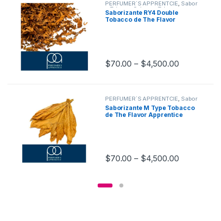
PERFUMER´S APPRENTCIE
,
Sabor
a Tabaco
,
Sabores Tabaco
,
Saborizante RY4 Double
Saborizantes
Tobacco de The Flavor
Apprentice
$
70.00
–
$
4,500.00
PERFUMER´S APPRENTCIE
,
Sabor
a Tabaco
,
Sabores Tabaco
,
Saborizante M Type Tobacco
Saborizantes
de The Flavor Apprentice
$
70.00
–
$
4,500.00