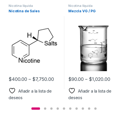
r
Nicotina líquida
Nicotina líquida
Nicotina de Sales
Mezcla VG / PG
o
d
u
c
t
o
$
400.00
–
$
7,750.00
$
90.00
–
$
1,020.00
C
Añadir a la lista de
Añadir a la lista de
a
deseos
deseos
r
r