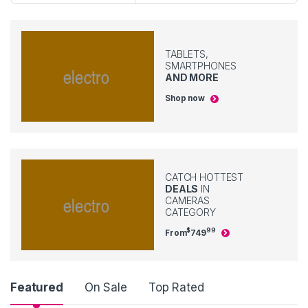
TABLETS,
SMARTPHONES
AND MORE
Shop now
CATCH HOTTEST
DEALS
IN
CAMERAS
CATEGORY
$
99
From
749
P
Featured
On Sale
Top Rated