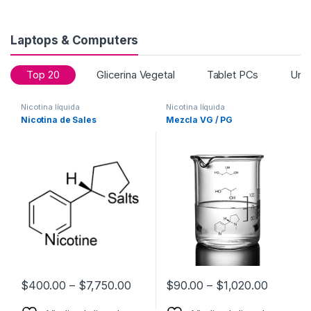
Laptops & Computers
Top 20
Glicerina Vegetal
Tablet PCs
Unc
Nicotina líquida
Nicotina líquida
Nicotina de Sales
Mezcla VG / PG
$
400.00
–
$
7,750.00
$
90.00
–
$
1,020.00