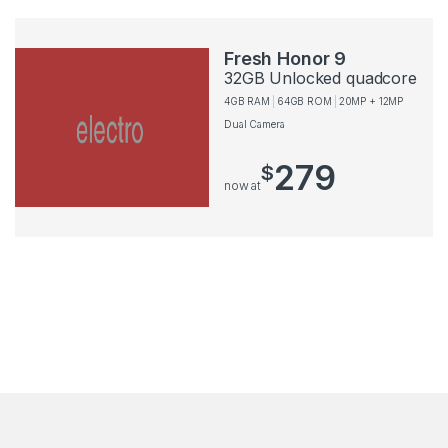
Fresh Honor 9
32GB Unlocked quadcore
4GB RAM
64GB ROM
20MP + 12MP
Dual Camera
279
$
now at