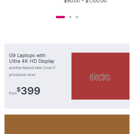
$
90.00
–
$
1,100.00
G9 Laptops with
Ultra 4K HD Display
and the fastest Intel Core i7
processor ever
399
$
from