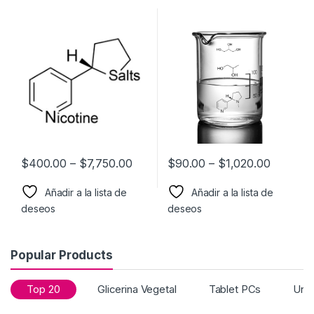
$
400.00
–
$
7,750.00
$
90.00
–
$
1,020.00
Añadir a la lista de
Añadir a la lista de
deseos
deseos
Popular Products
Top 20
Glicerina Vegetal
Tablet PCs
Unc