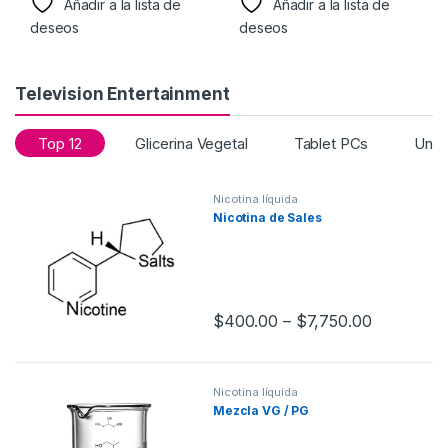
Añadir a la lista de
Añadir a la lista de
deseos
deseos
Television Entertainment
Top 12
Glicerina Vegetal
Tablet PCs
Unca
Nicotina líquida
Nicotina de Sales
$
400.00
–
$
7,750.00
Nicotina líquida
Mezcla VG / PG