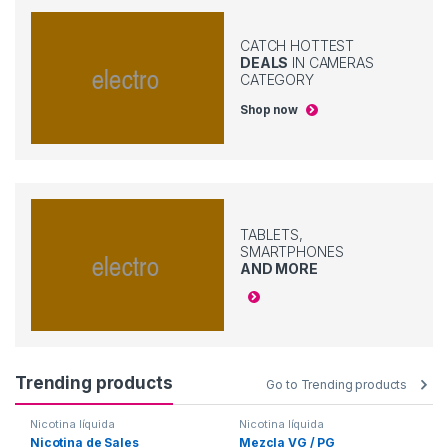
CATCH HOTTEST
DEALS
IN CAMERAS
CATEGORY
Shop now
TABLETS,
SMARTPHONES
AND MORE
Trending products
Go to Trending products
Nicotina líquida
Nicotina líquida
Nicotina de Sales
Mezcla VG / PG